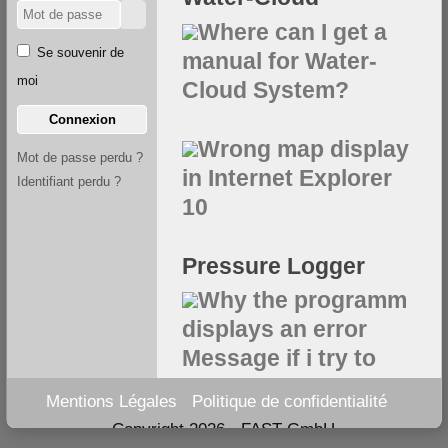
Where can I get a
Se souvenir de
manual for Water-
moi
Cloud System?
Connexion
Wrong map display
Mot de passe perdu ?
in Internet Explorer
Identifiant perdu ?
10
Pressure Logger
Why the programm
displays an error
Message if i try to
programm the
Mentions Légales
Politique de confidentialité
pressure Logger?
Copyright 2026 - FAST GmbH